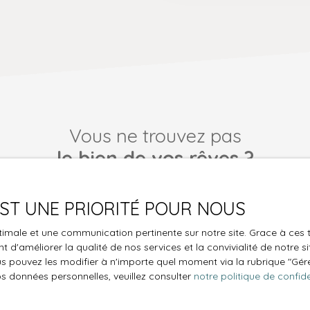
Vous ne trouvez pas
le bien de vos rêves ?
 aucun bien correspondant à votre recherche en vous inscrivan
 EST UNE PRIORITÉ POUR NOUS
optimale et une communication pertinente sur notre site. Grace à c
Nom
Email
 d'améliorer la qualité de nos services et la convivialité de notre s
 pouvez les modifier à n'importe quel moment via la rubrique ″Gérer
Type de bien
Localisation
os données personnelles, veuillez consulter
notre politique de confide
Maison
Désertines 
€)
Surface min (m²)
Pièces min