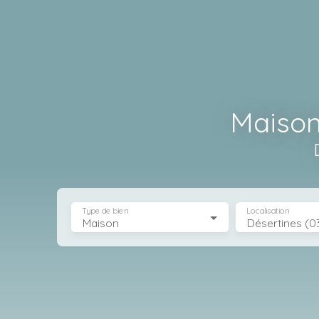
Maison
Type de bien
Localisation
Maison
Désertines (0