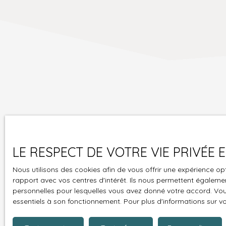
Ne manquez plus
LE RESPECT DE VOTRE VIE PRIVÉE
mail !
Nous utilisons des cookies afin de vous offrir une expérience 
Prénom
rapport avec vos centres d'intérêt. Ils nous permettent également
personnelles pour lesquelles vous avez donné votre accord. Vous
Type d'offre
essentiels à son fonctionnement. Pour plus d'informations sur v
Vente
Budget max (