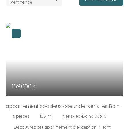
Pertinence
159 000
€
appartement spacieux coeur de Néris les Bains
(03)
6
pièces
135
m²
Néris-les-Bains 03310
Découvrez cet appartement d'exception, alliant