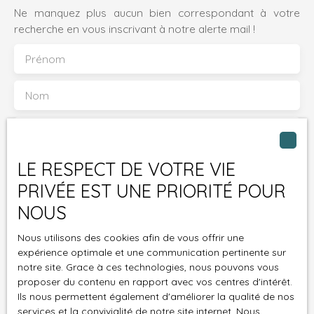
les possibilités sont infinies. Et ce n'est pas tout !
Ne manquez plus aucun bien correspondant à votre
Votre appartement dispose également d'une cave,
recherche en vous inscrivant à notre alerte mail !
parfaite pour stocker vos vins, outils ou souvenirs en
Prénom
toute sécurité. Un atout supplémentaire pour ceux qui
aiment organiser leur espace avec méthode. 📍
Un emplacement stratégique, au cœur de
Nom
l'effervescence urbaine Situé dans un quartier
dynamique, cet appartement vous place à proximité
Email
immédiate de plusieurs commodités essentielles. En
moins de 5 minutes à pied, vous trouverez des
Type d'offre
LE RESPECT DE VOTRE VIE
supermarchés, boulangeries, pharmacies et écoles,
Vente
PRIVÉE EST UNE PRIORITÉ POUR
tandis que les transports en commun (métro, bus) sont
Type de bien
accessibles en moins de 10 minutes. Les parcs et
NOUS
Appartement
espaces verts ne sont pas en reste, offrant une bouffée
Localisation
d'oxygène en plein cœur de la ville. Que vous soyez
Nous utilisons des cookies afin de vous offrir une
Néris-les-Bains (03310)
expérience optimale et une communication pertinente sur
amateur de culture, de shopping ou de gastronomie, tout
notre site. Grace à ces technologies, nous pouvons vous
est à portée de main. Proche des axes routiers et
Budget max (€)
proposer du contenu en rapport avec vos centres d'intérêt.
des pôles d'activité, cet appartement est également idéal
Ils nous permettent également d'améliorer la qualité de nos
pour les professionnels souhaitant minimiser leurs temps
services et la convivialité de notre site internet. Nous