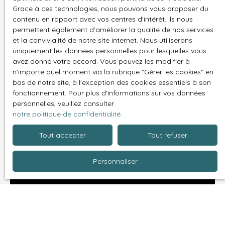
Grace à ces technologies, nous pouvons vous proposer du
contenu en rapport avec vos centres d'intérêt. Ils nous
Tout en conservant son identité et son indépendance,
permettent également d'améliorer la qualité de nos services
l'agence Aurelimmo.com a rejoint le
groupement
et la convivialité de notre site internet. Nous utiliserons
d'agences européen PROPERTY PARTNER
. Ce réseau
uniquement les données personnelles pour lesquelles vous
est composé de 170 agences sélectionnées par leur
avez donné votre accord. Vous pouvez les modifier à
sérieux et leur expérience.
n'importe quel moment via la rubrique ″Gérer les cookies″ en
bas de notre site, à l'exception des cookies essentiels à son
fonctionnement. Pour plus d'informations sur vos données
personnelles, veuillez consulter
notre politique de confidentialité
.
Tout accepter
Tout refuser
Personnaliser