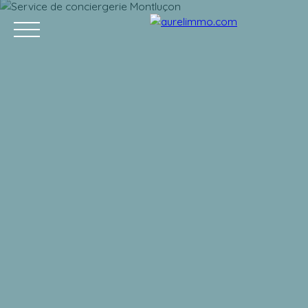
ACCUEIL
ACHETER
VENDRE
VENDUS
L'APRÈS VENTE
Estimation