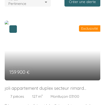
Créer une alerte
Pertinence
Exclusivité
159 900
€
joli appartement duplex secteur rimard
Montluçon (03)
7
pièces
127
m²
Montluçon 03100