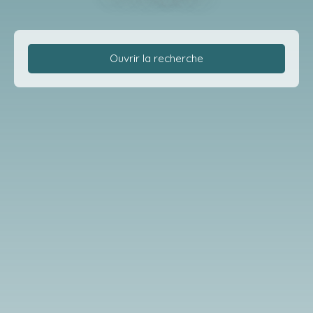
Ouvrir la recherche
Type de bien
Appartement
Localisation
Montluçon (03100)
Budget max (€)
Surface min (m²)
Rechercher