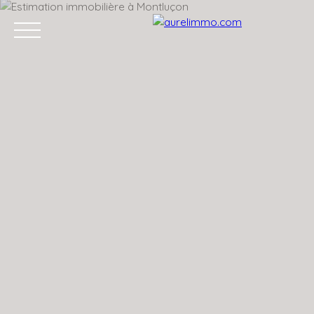
ACCUEIL
ACHETER
VENDRE
VENDUS
L'APRÈS VENTE
Estimation