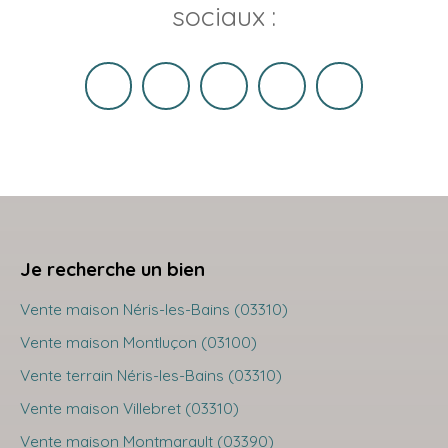
sociaux :
Je recherche un bien
Vente maison Néris-les-Bains (03310)
Vente maison Montluçon (03100)
Vente terrain Néris-les-Bains (03310)
Vente maison Villebret (03310)
Vente maison Montmarault (03390)