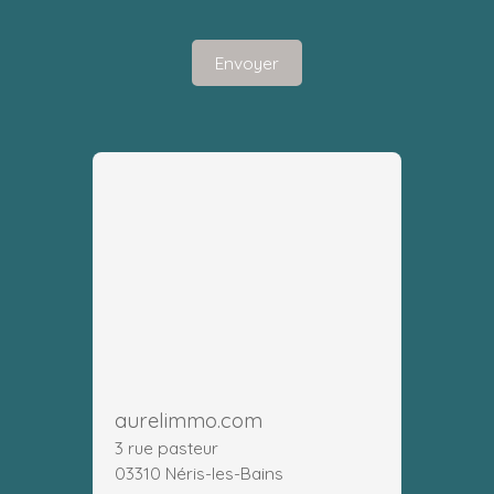
Envoyer
aurelimmo.com
3 rue pasteur
03310 Néris-les-Bains