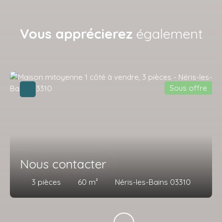
Vous apprécierez
également
Sous offre
Nous contacter
3
pièces
60
m²
Néris-les-Bains 03310