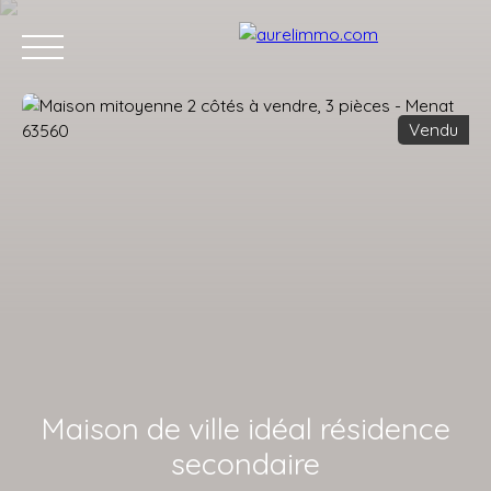
Vendu
ACCUEIL
ACHETER
VENDRE
VENDUS
L'APRÈS VENTE
Estimation
Maison de ville idéal résidence
secondaire