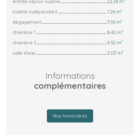
entrée-séjour-cuisine
22.24 m²
toilette indépendant
1.26 m²
dégagement
5.16 m²
chambre 1
8.42 m²
chambre 2
4.32 m²
salle d'eau
2.03 m²
Informations
complémentaires
Nos honoraires