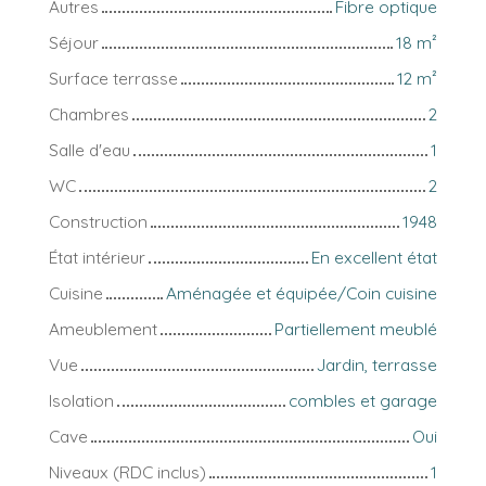
Autres
Fibre optique
Séjour
18
m²
Surface terrasse
12
m²
Chambres
2
Salle d'eau
1
WC
2
Construction
1948
État intérieur
En excellent état
Cuisine
Aménagée et équipée/Coin cuisine
Ameublement
Partiellement meublé
Vue
Jardin, terrasse
Isolation
combles et garage
Cave
Oui
Niveaux (RDC inclus)
1