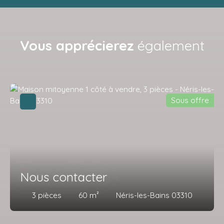
Vous apprécierez
également
Sous offre
Nous contacter
3
pièces
60
m²
Néris-les-Bains 03310