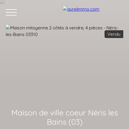
Vendu
ACCUEIL
ACHETER
VENDRE
VENDUS
L'APRÈS VENTE
Estimation
Maison de ville coeur Néris les
Bains (03)