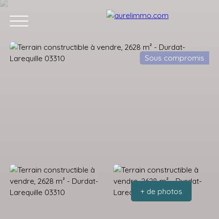
Sous compromis
ACCUEIL
ACHETER
VENDRE
VENDUS
L'APRÈS VENTE
Estimation
+ de photos